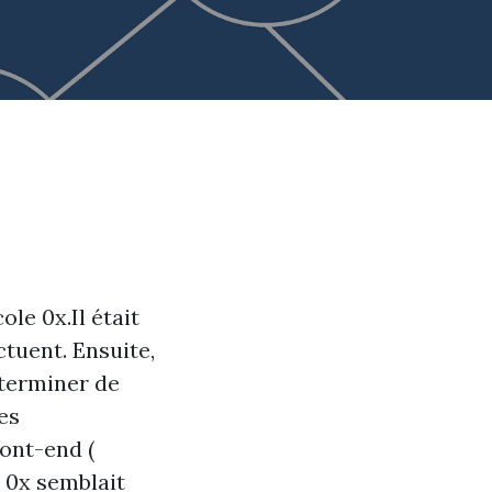
le 0x.Il était
tuent. Ensuite,
éterminer de
es
ront-end (
e 0x semblait