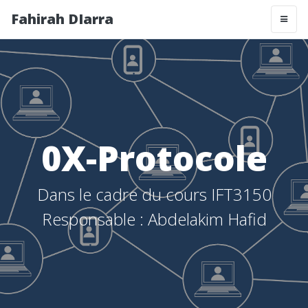
Fahirah DIarra
0X-Protocole
Dans le cadre du cours IFT3150
Responsable : Abdelakim Hafid